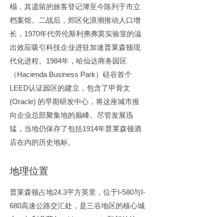
榻，其遗留的旅客登记簿至今陈列于市立
档案馆。二战后，郊区化浪潮推动人口增
长，1970年代劳伦斯利弗弗莫实验室的溢
出效应吸引科技企业进驻加速普莱森顿现
代化进程。1984年，哈仙达商务园区
（Hacienda Business Park）硅谷首个
LEED认证园区的建立，包含了甲骨文 
(Oracle) 的早期研发中心，将这座城市推
向企业总部聚集地的巅峰。尽管发展迅
猛，当地仍保存了包括1914年普莱森顿酒
店在内的历史地标。
地理位置
普莱森顿占地24.3平方英里，位于I-580与I-
680高速公路交汇处，是三谷地区的核心城