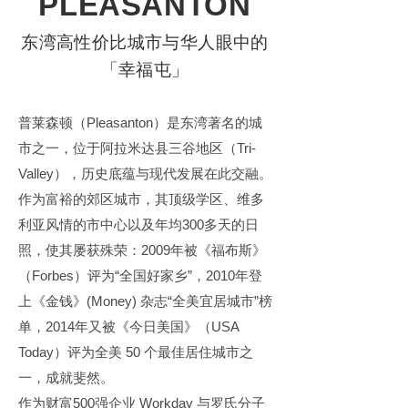
PLEASANTON
东湾高性价比城市与华人眼中的
「幸福屯」
普莱森顿（Pleasanton）是东湾著名的城
市之一，位于阿拉米达县三谷地区（Tri-
Valley），历史底蕴与现代发展在此交融。
作为富裕的郊区城市，其顶级学区、维多
利亚风情的市中心以及年均300多天的日
照，使其屡获殊荣：2009年被《福布斯》
（Forbes）评为“全国好家乡”，2010年登
上《金钱》(Money) 杂志“全美宜居城市”榜
单，2014年又被《今日美国》（USA 
Today）评为全美 50 个最佳居住城市之
一，成就斐然。
作为财富500强企业 Workday 与罗氏分子