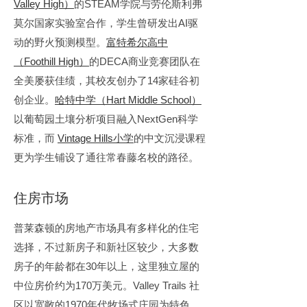
Valley High）
的STEAM学院与劳伦斯利弗
莫尔国家实验室合作，学生曾研发出AI驱
动的野火预测模型。
富特希尔高中
（Foothill High）
的DECA商业竞赛团队在
全美屡获佳绩，其校友创办了14家硅谷初
创企业。
哈特中学（Hart Middle School）
以葡萄园土壤分析项目融入NextGen科学
标准，而 
Vintage Hills小学
的中文沉浸课程
更为学生铺设了通往常春藤名校的路径。
住房市场
普莱森顿的房地产市场具有多样化的住宅
选择，不过新房子和新社区较少，大多数
房子的年龄都在30年以上，这里独立屋的
中位房价约为170万美元。Valley Trails 社
区以宽敞的1970年代牧场式庄园为特色，