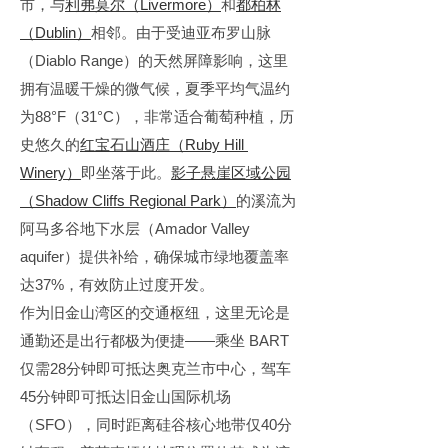
市，与
利弗莫尔（Livermore）
和
都柏林
（Dublin）
相邻。由于受迪亚布罗山脉
（Diablo Range）的天然屏障影响，这里
拥有温暖干燥的微气候，夏季平均气温约
为88°F（31°C），非常适合葡萄种植，历
史悠久的
红宝石山酒庄（Ruby Hill 
Winery）
即坐落于此。
影子悬崖区域公园
（Shadow Cliffs Regional Park）
的溪流为
阿马多谷地下水层（Amador Valley 
aquifer）提供补给，确保城市绿地覆盖率
达37%，有效防止过度开发。
作为旧金山湾区的交通枢纽，这里无论是
通勤还是出行都极为便捷——乘坐 BART 
仅需28分钟即可抵达奥克兰市中心，驾车
45分钟即可抵达旧金山国际机场
（SFO），同时距离硅谷核心地带仅40分