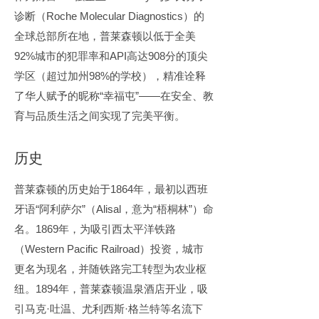
诊断（Roche Molecular Diagnostics）的
全球总部所在地，普莱森顿以低于全美
92%城市的犯罪率和API高达908分的顶尖
学区（超过加州98%的学校），精准诠释
了华人赋予的昵称“幸福屯”——在安全、教
育与品质生活之间实现了完美平衡。
历史
普莱森顿的历史始于1864年，最初以西班
牙语“阿利萨尔”（Alisal，意为“梧桐林”）命
名。1869年，为吸引西太平洋铁路
（Western Pacific Railroad）投资，城市
更名为现名，并随铁路完工转型为农业枢
纽。1894年，普莱森顿温泉酒店开业，吸
引马克·吐温、尤利西斯·格兰特等名流下