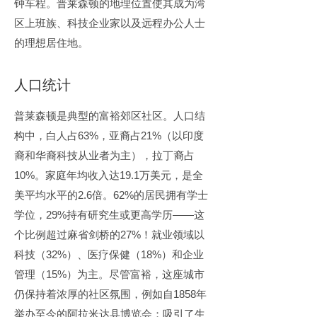
钟车程。普莱森顿的地理位置使其成为湾
区上班族、科技企业家以及远程办公人士
的理想居住地。
人口统计
普莱森顿是典型的富裕郊区社区。人口结
构中，白人占63%，亚裔占21%（以印度
裔和华裔科技从业者为主），拉丁裔占
10%。家庭年均收入达19.1万美元，是全
美平均水平的2.6倍。62%的居民拥有学士
学位，29%持有研究生或更高学历——这
个比例超过麻省剑桥的27%！就业领域以
科技（32%）、医疗保健（18%）和企业
管理（15%）为主。尽管富裕，这座城市
仍保持着浓厚的社区氛围，例如自1858年
举办至今的阿拉米达县博览会；吸引了生