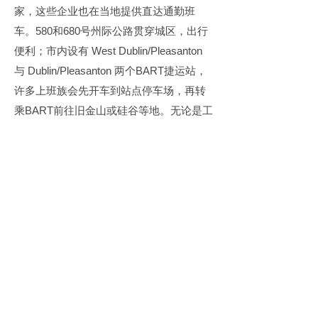
家，这些企业也在当地提供直达通勤班
车。580和680号州际公路贯穿城区，出行
便利；市内设有 West Dublin/Pleasanton 
与 Dublin/Pleasanton 两个BART捷运站，
许多上班族会先开车到站点停车场，再转
乘BART前往旧金山或硅谷等地。无论是工
作通勤、子女教育、居家生活还是休闲娱
乐，普莱森顿是高性价比的理想选择。