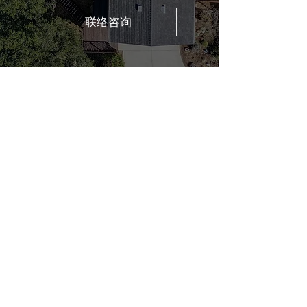
联络咨询
ABOUT US
REALTOR® DRE#0204857
1 | 湾区房产经纪
| 湾区有巢频道
SPECIALITIES: Real Estate Consulting,
Buyer's Agent, Listing Agent, Relocation,
Property Management, First-time
Homebuyer, Investment Property, Home
Valuation.